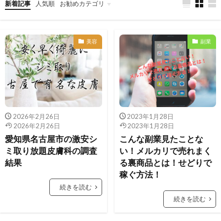
新着記事
人気順
お勧めカテゴリ
看護学士取得への道
男性看護師の豆知識
育児・子育て・離乳食
美容
副業
2026年2月26日
2023年1月28日
2026年2月26日
2023年1月28日
愛知県名古屋市の激安シ
こんな副業見たことな
ミ取り放題皮膚科の調査
い！メルカリで売れまく
結果
る裏商品とは！せどりで
稼ぐ方法！
続きを読む
続きを読む