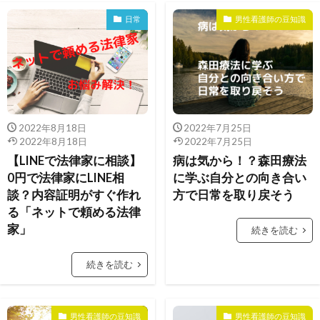
日常
男性看護師の豆知識
2022年8月18日
2022年7月25日
2022年8月18日
2022年7月25日
【LINEで法律家に相談】
病は気から！？森田療法
0円で法律家にLINE相
に学ぶ自分との向き合い
談？内容証明がすぐ作れ
方で日常を取り戻そう
る「ネットで頼める法律
家」
続きを読む
続きを読む
男性看護師の豆知識
男性看護師の豆知識