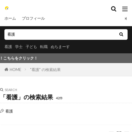
ホーム
プロフィール
看護
学士
子ども
転職
ぬちまーす
クリック！
HOME
"看護" の検索結果
SEARCH
「看護」の検索結果
42件
看護