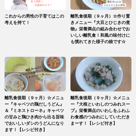
これからの男性の子育てはこの
離乳食後期（９ヶ月）☆作り置
考えを持て！
きメニュー『大豆とひじきの煮
物』栄養満点の組み合わせでお
いしい離乳食！和風の味付けに
も慣れてきた様子の娘です☆
離乳食後期（９ヶ月）☆メニュ
離乳食後期（９ヶ月）☆メニュ
ー『キャベツの鶏だしうどん』
ー『大根といわしのつみれスー
＆『ミネストローネ』キャベツ
プ』栄養満点のいわしをふわふ
の甘みと鶏ひき肉から出る旨味
わ食感のつみれにしていただき
でおいしいダシのうどんになり
まーす！【レシピ付き】
ます！【レシピ付き】