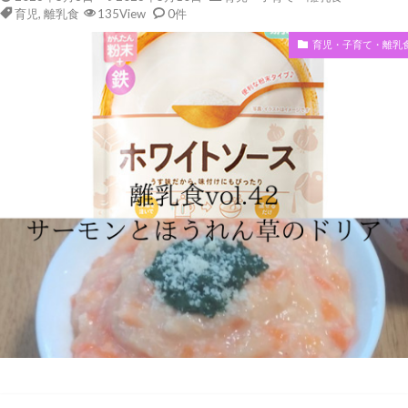
育児
,
離乳食
135View
0件
育児・子育て・離乳