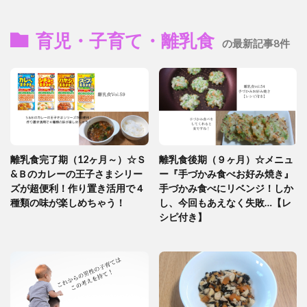
育児・子育て・離乳食
の最新記事8件
離乳食完了期（12ヶ月～）☆Ｓ
離乳食後期（９ヶ月）☆メニュ
&Ｂのカレーの王子さまシリー
ー『手づかみ食べお好み焼き』
ズが超便利！作り置き活用で４
手づかみ食べにリベンジ！しか
種類の味が楽しめちゃう！
し、今回もあえなく失敗…【レ
シピ付き】