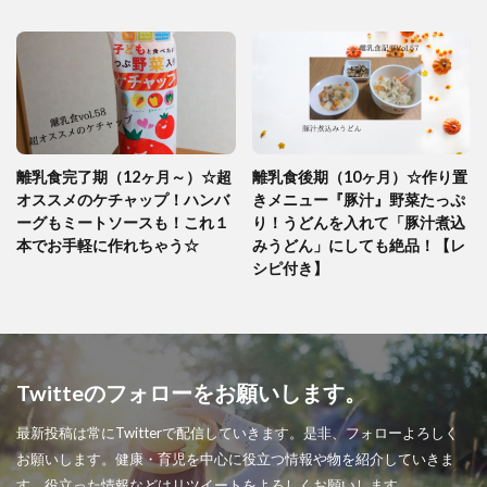
離乳食完了期（12ヶ月～）☆超
離乳食後期（10ヶ月）☆作り置
オススメのケチャップ！ハンバ
きメニュー『豚汁』野菜たっぷ
ーグもミートソースも！これ１
り！うどんを入れて「豚汁煮込
本でお手軽に作れちゃう☆
みうどん」にしても絶品！【レ
シピ付き】
Twitteのフォローをお願いします。
最新投稿は常にTwitterで配信していきます。是非、フォローよろしく
お願いします。健康・育児を中心に役立つ情報や物を紹介していきま
す。役立った情報などはリツイートをよろしくお願いします。