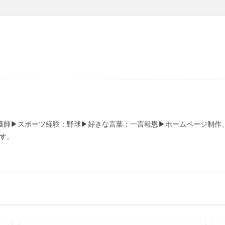
看護師▶スポーツ経験：野球▶好きな言葉：一言報恩▶ホームページ制作
合わにてお願いします。