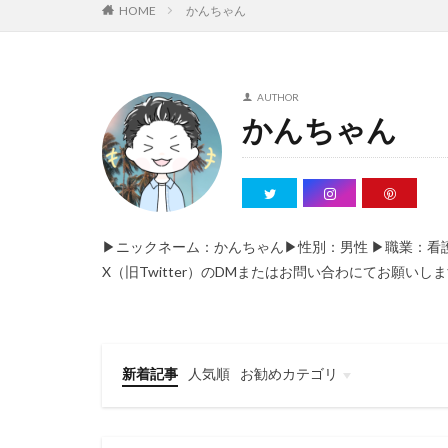
HOME
かんちゃん
AUTHOR
かんちゃん
▶ニックネーム：かんちゃん▶性別：男性 ▶職業：
X（旧Twitter）のDMまたはお問い
新着記事
人気順
お勧めカテゴリ
看護学士取得への道
男性看護師の豆知識
育児・子育て・離乳食