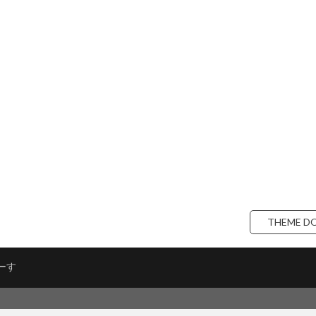
THEME D
ーす