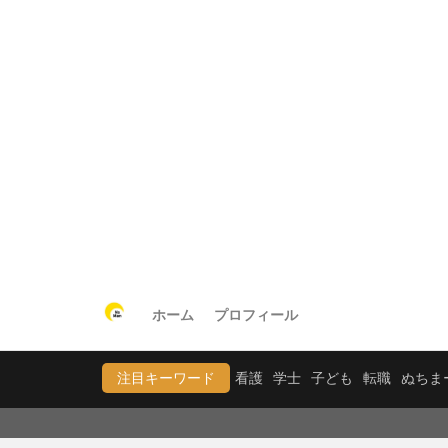
ホーム
プロフィール
注目キーワード
看護
学士
子ども
転職
ぬちま