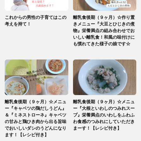
これからの男性の子育てはこの
離乳食後期（９ヶ月）☆作り置
考えを持て！
きメニュー『大豆とひじきの煮
物』栄養満点の組み合わせでお
いしい離乳食！和風の味付けに
も慣れてきた様子の娘です☆
離乳食後期（９ヶ月）☆メニュ
離乳食後期（９ヶ月）☆メニュ
ー『キャベツの鶏だしうどん』
ー『大根といわしのつみれスー
＆『ミネストローネ』キャベツ
プ』栄養満点のいわしをふわふ
の甘みと鶏ひき肉から出る旨味
わ食感のつみれにしていただき
でおいしいダシのうどんになり
まーす！【レシピ付き】
ます！【レシピ付き】