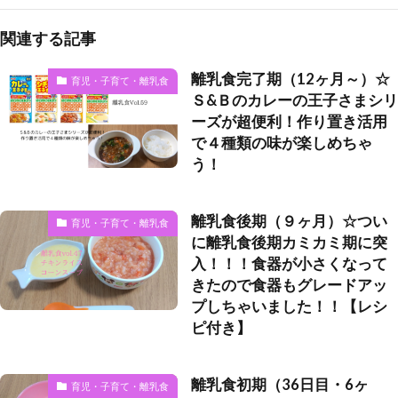
関連する記事
離乳食完了期（12ヶ月～）☆
育児・子育て・離乳食
Ｓ&Ｂのカレーの王子さまシリ
ーズが超便利！作り置き活用
で４種類の味が楽しめちゃ
う！
離乳食後期（９ヶ月）☆つい
育児・子育て・離乳食
に離乳食後期カミカミ期に突
入！！！食器が小さくなって
きたので食器もグレードアッ
プしちゃいました！！【レシ
ピ付き】
離乳食初期（36日目・6ヶ
育児・子育て・離乳食