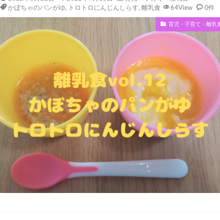
かぼちゃのパンがゆ
,
トロトロにんじんしらす
,
離乳食
64View
0件
育児・子育て・離乳