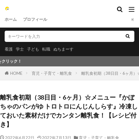
ホーム
プロフィール
看護
学士
子ども
転職
ぬちまーす
離乳食に関する
HOME
育児・子育て・離乳食
離乳食初期（38日目・6ヶ月
離乳食初期（38日目・6ヶ月）☆メニュー『かぼ
ちゃのパンがゆ トロトロにんじんしらす』冷凍し
ておいた素材だけでカンタン離乳食！【レシピ付
き】
2022年6月22日
2022年7月13日
育児・子育て・離乳食