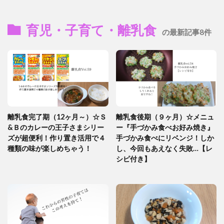
育児・子育て・離乳食
の最新記事8件
離乳食完了期（12ヶ月～）☆Ｓ
離乳食後期（９ヶ月）☆メニュ
&Ｂのカレーの王子さまシリー
ー『手づかみ食べお好み焼き』
ズが超便利！作り置き活用で４
手づかみ食べにリベンジ！しか
種類の味が楽しめちゃう！
し、今回もあえなく失敗…【レ
シピ付き】