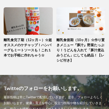
離乳食完了期（12ヶ月～）☆超
離乳食後期（10ヶ月）☆作り置
オススメのケチャップ！ハンバ
きメニュー『豚汁』野菜たっぷ
ーグもミートソースも！これ１
り！うどんを入れて「豚汁煮込
本でお手軽に作れちゃう☆
みうどん」にしても絶品！【レ
シピ付き】
Twitteのフォローをお願いします。
最新投稿は常にTwitterで配信していきます。是非、フォローよろしく
お願いします。健康・育児を中心に役立つ情報や物を紹介していきま
す。役立った情報などはリツイートをよろしくお願いします。