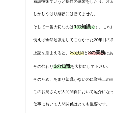
看護技術でいうと採血の練習をしたり、オ
しかしやはり経験には勝てません。
1の知識
そして一番大切なのは
で
す。これ
例えば全然勉強をしてこなかった20年目の
3の業務
上記を踏まえると、
2の技術
と
は
1の知識
その代わり
を大切にして下さい。
そのため、あまり知識がないのに業務上の
このお局さんが人間関係において厄介にな
仕事において人間関係はとても重要です。