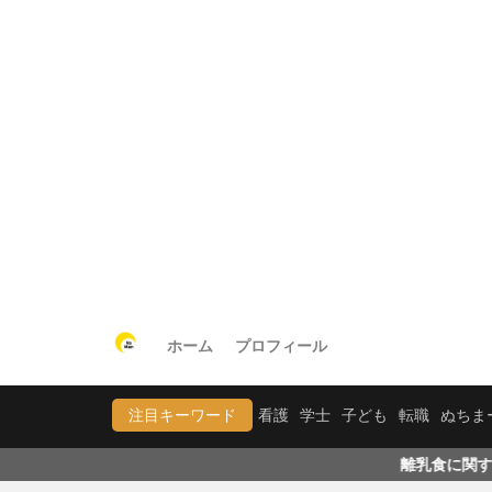
ホーム
プロフィール
注目キーワード
看護
学士
子ども
転職
ぬちま
離乳食に関する記事が溜まってきた