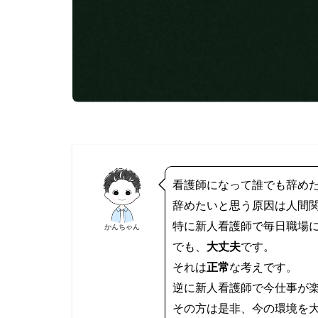
看護師になって誰でも辞め
辞めたいと思う原因は人間
特に新人看護師で毎日職場
かんちゃん
でも、
大丈夫
です。
それは
正常
な考えです。
逆に新人看護師で今仕事が
その方は是非、今の環境を