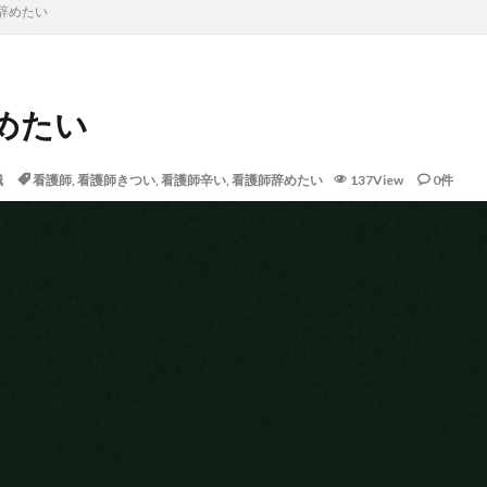
辞めたい
めたい
識
看護師
,
看護師きつい
,
看護師辛い
,
看護師辞めたい
137View
0件