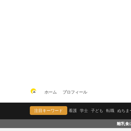
ホーム
プロフィール
注目キーワード
看護
学士
子ども
転職
ぬちま
離乳食に関する記事が溜ま