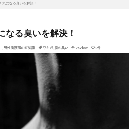
！気になる臭いを解決！
になる臭いを解決！
）
,
男性看護師の豆知識
ワキガ
,
脇の臭い
96View
0件