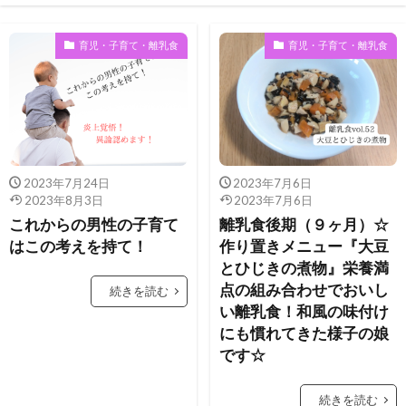
看護学士取得への道
男性看護師の豆知識
育児・子育て・離乳食
育児・子育て・離乳食
育児・子育て・離乳食
2023年7月24日
2023年7月6日
2023年8月3日
2023年7月6日
これからの男性の子育て
離乳食後期（９ヶ月）☆
はこの考えを持て！
作り置きメニュー『大豆
とひじきの煮物』栄養満
点の組み合わせでおいし
続きを読む
い離乳食！和風の味付け
にも慣れてきた様子の娘
です☆
続きを読む