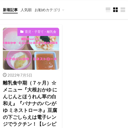
新着記事
人気順
お勧めカテゴリ
看護学士取得への道
男性看護師の豆知識
育児・子育て・離乳食
育児・子育て・離乳食
2022年7月5日
離乳食中期（７ヶ月）☆
メニュー『大根おかゆ に
んじんとほうれん草の白
和え』『バナナのパンが
ゆ ミネストローネ』豆腐
の下ごしらえは電子レン
ジでラクチン！【レシピ