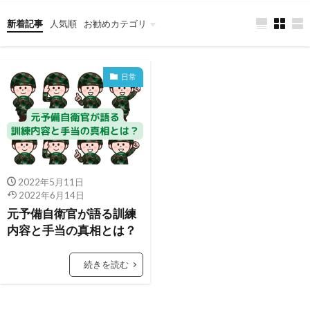
新着記事
人気順
お勧めカテゴリ
看護学士取得への道
男性看護師の豆知識
育児・子育て・離乳食
日常
2022年5月11日
2022年6月14日
元予備自衛官が語る訓練
内容と手当の真相とは？
続きを読む